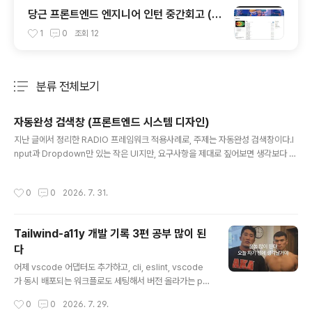
당근 프론트엔드 엔지니어 인턴 중간회고 (~
7주차)
1
0
조회
12
분류 전체보기
주요 글 목록
자동완성 검색창 (프론트엔드 시스템 디자인)
글 내용
지난 글에서 정리한 RADIO 프레임워크 적용사례로, 주제는 자동완성 검색창이다.I
nput과 Dropdown만 있는 작은 UI지만, 요구사항을 제대로 짚어보면 생각보다 다
룰 게 많다. 문제 정의구글 검색창을 예로 든다. 사용자가 app을 입력하면 apple, a
pple store, apple watch, app store, apple stock 같은 추천어가 떠야 하고,
작성시간
0
0
2026. 7. 31.
추천어를 클릭하거나 Enter를 누르면 해당 검색어로 검색 결과 페이지로 이동한다.
면접에서도 자주 나오고, 실무에서도 흔히 구현하게 되는 케이스다.흔한 접근: Input
컴포넌트를 만들고, onChange에서 API를 호출하고, Dropdown에서 결과를 보
Tailwind-a11y 개발 기록 3편 공부 많이 된
여준다.-> 틀린 방식은 아니지만, 이렇게만 설계하면 몇 가지가 빠진다.사용자..
다
글 내용
어제 vscode 어댑터도 추가하고, cli, eslint, vscode
가 동시 배포되는 워크플로도 세팅해서 버전 올라가는 pr
이 머지될 경우 action 이 돌아서 한번에 배포되게끔 세팅
작성시간
0
0
2026. 7. 29.
을 해두었다.이쯤에서 내가 라이브러리를 개발하면서 얻은