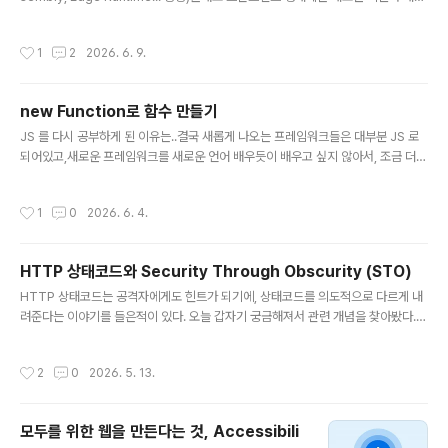
이 빠르게 등장하는 분야였지만 AI가 개발자의 일하는 방식 자체를 바꾸기 시작하면
서 변화의 속도는 더욱 빨라졌다. 하루 종일 Claude와 대화하며 개발하는 이른바
작성시간
1
2
2026. 6. 9.
'Claude Blue' 이야기를 보며 무력감을 느끼기도 했다. 불안하다는 감정 때문에 힘
들진 않았지만서도 (단순한 편..) 컴공 전공자로서 이 길이 맞는것일까 고민이 되기도
했다. 오랜 고민이 많이 좁혀진 현 시점에서 확실해져가는 것은 '안티프래질한 개발
new Function로 함수 만들기
자가 되자'라는 다짐이다. 안티프래질은 '충격을 가하면 더욱 단단해지는'이라는 뜻
글 내용
으로, 이 AI로 인한 하..
JS 를 다시 공부하게 된 이유는..결국 새롭게 나오는 프레임워크들은 대부분 JS 로
되어있고,새로운 프레임워크를 새로운 언어 배우듯이 배우고 싶지 않아서, 조금 더
본질에 집중해보려고 공부를 시작했다.ko.javascript.info를 보면서 처음부터 공부
중이고, 실행 컨텍스트가 머릿 속에 정리되고 나서부터 재미가 붙기 시작했던 것 같
작성시간
1
0
2026. 6. 4.
다.Function 생성자 부분 보는데 흥미로워서 추가로 찾아본 것들을 정리하려고 끄
적여본당 ..문법let func = new Function([arg1, arg2, ...argN], functionBod
y);함수의 인자와 본문을 문자열로 받는다. 런타임에 문자열로부터 함수 객체를 만들
HTTP 상태코드와 Security Through Obscurity (STO)
어낸다.const sum = new Function('a', 'b', 'return a ..
글 내용
HTTP 상태코드는 공격자에게도 힌트가 되기에, 상태코드를 의도적으로 다르게 내
려준다는 이야기를 들은적이 있다. 오늘 갑자기 궁금해져서 관련 개념을 찾아봤다. h
ttps://en.wikipedia.org/wiki/Security_through_obscurity HTTP 상태코
드는 클라이언트와 서버가 요청 결과를 해석하기 위한 약속이다. 200은 성공, 400
작성시간
2
0
2026. 5. 13.
은 잘못된 요청, 401은 인증 필요, 403은 권한 없음, 404는 리소스 없음, 500은
서버 오류를 뜻한다.문제는 이 정보가 정상적인 클라이언트에게만 전달되지 않는다
는 점이다. 공격자도 같은 응답을 본다. 그리고 상태코드의 차이를 관찰하면서 서버
모두를 위한 웹을 만든다는 것, Accessibili
의 구조와 동작을 추론할 수 있다.HTTP 상태코드는 공격자에게 "무료 정보"가 될