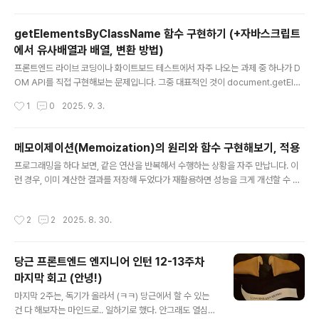
왔다. 당근 다닐때 지원했는데 이제 결과가 나왔으니 두달
넘게 걸린것 .. 네이버랩스는 ARC Mind 가 출시되었던 작
getElementsByClassName 함수 구현하기 (+자바스크립트
년에 알게 되었는데, 로봇 생태계의 확장 가능성이 궁금해
에서 유사배열과 배열, 변환 방법)
서 한번 찾아봤던 회사였다. iOS 앱 창업, Today at appl
글 내용
e 발표, 커뮤니티 (KWDC, Asyncswift) 오거나이징, 애
프론트엔드 라이브 코딩이나 화이트보드 테스트에서 자주 나오는 과제 중 하나가 D
플아카데미 등 .. 애플 개발자 생태계에서 다양한 활동을 해
OM API를 직접 구현해보는 문제입니다. 그중 대표적인 것이 document.getEle
왔던 학생으로서, 한 생태계가 만들어지기 위해 필요한 건
mentsByClassName을 직접 만들어보라는 과제입니다. 이번 글에서는 이 문제를
작성시간
1
0
2025. 9. 3.
OS 뿐만아니라 생태계를 이루는 개발..
어떻게 접근하면 좋을지 베이스케이스 → 엣지케이스 → 효율성 → 가독성 순서로
풀어봅니다. 문제 이해목표는 주어진 className을 가진 모든 요소를 찾아 배열로
반환하는 함수입니다.기본적으로는 DOM 트리를 순회하면서 조건에 맞는 요소를
메모이제이션(Memoization)의 원리와 함수 구현해보기, 적용
모으면 됩니다.function getElementsByClassName(className) { const
글 내용
프로그래밍을 하다 보면, 같은 연산을 반복해서 수행하는 상황을 자주 만납니다. 이
bodyChildrenEls = document.body.children; const result = [..
런 경우, 이미 계산한 결과를 저장해 두었다가 재활용하면 성능을 크게 개선할 수 있
는데요. 이 기법이 바로 메모이제이션(Memoization) 입니다.리액트에서의 useM
emo 말고 직접 함수 구현은 처음이라 하나씩 공부하면서 정리해둔 내용입니다. 단
작성시간
2
2
2025. 8. 30.
순히 갖다 쓰기만 할줄 알았는데, 내부 로직을 직접 짜보니 흥미롭네요. 이번 글에서
는 메모이제이션의 원리에서 시작하여 구현하며 비교해본 다양한 방법들, 그리고 적
용까지 정리해 보겠습니다.1. 메모이제이션의 기본 원리메모이제이션은 간단히 말해
당근 프론트엔드 엔지니어 인턴 12-13주차
“입력 → 출력 결과”를 캐시에 저장해 두고, 같은 입력이 다시 들어왔을 때는 계산하
마지막 회고 (안녕!)
지 않고 캐시에서 꺼내 쓰는 방식입니다.ex, 피보나치..
글 내용
마지막 2주는, 독기가 올라서 (ㅋㅋ) 당근에서 할 수 있는
건 다 해보자는 마인드로.. 일하기로 했다. 안그래도 열심히