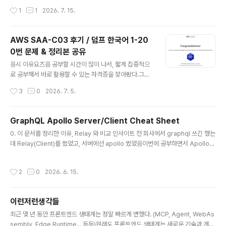
말로 설명하려면 머릿속에 완벽한 다이어그램이 그려져야
wind CSS 프로젝트에서 접근성(WCAG)을 빌드 타임에
작성시간
1
1
2026. 7. 15.
하는 사람이라 한번 각잡고 정리해봐야겠다 싶었다. 그치
검사하는 CLIeslint-plugin-tailwind-a11y..
만 백엔드 시스템 디자인 자료는 많은데, 프론트엔드 관점
의 시스템 디자인을 체계적으로 다루는 자료는 의외로 찾
AWS SAA-C03 후기 / 덤프 한국어 1-20
기 어려웠다. 여기저기 뒤지다가 인프런에서 [미국 빅테크
0번 문제 & 정리본 공유
프론트엔드 시스템 디자인 실전: 단순 구현자로 남지 않기
글 내용
위한 프론트엔드 개발자를 위해] (링크: https://inf.run/8
응시 이유요즈음 공부할 시간이 많이 나서, 짧게 집중적으
ezQ9 ) 라는 강의를 발견했다. 한번 들어볼까 싶었다가..
로 공부해서 바로 활용할 수 있는 자격증을 찾아봤다.그중
이 글은 그 강의의 앞부분, AI 시대 프론트엔드 엔지니어의
후보로 정처기와 SAA 가 있었는데, 정처기는 결과가 12월
작성시간
3
0
2026. 7. 5.
역할과 RADIO 접근법..
에 나오기도 하고 시험이 아직 멀어서 당장 볼 수 있는 시험
인 SAA로 결정했다.최근 인턴 하면서 인프라 쪽도 간접적
으로 알아야할 것들이 있어서, 시간나면 꼭 네트워크와 클
GraphQL Apollo Server/Client Cheat Sheet
라우드 공부를 해봐야겠다 싶었는데, AWS 라는 점유율이
글 내용
0. 이 문서를 정리한 이유, Relay 와 비교 인사이트 전 회사에서 graphql 쓰긴 했는
높은 서비스로 공부할 수 있어 좋은 기회라고 생각했다. (인
데 Relay(Client)를 썼었고, 서버에선 apollo 썼었음이번에 공부하면서 Apollo
프라도 잘하는 개발자가 되고 싶은 소망으로,,) 필자의 백그
와 Relay 를 비교해볼 수 있었는데,거의 비슷하긴 하다만 달랐던 것은 1) 데이터 선
라운드는 컴공 전공 / 기본 네트워크 지식 있음 / AWS 사
언 방식 2) 컴파일러 유무 3) 유연성 이렇게 세가지인 것 같다. Apollo는 Relay에
전 지식 거의 없음 S3 써본 정도바로 4일?5일 뒤인 날짜
작성시간
2
0
2026. 6. 15.
비해 useQuery 를 이용해서 자유롭게 어디서든 쿼리 작성 가능하다. 하지만 Rela
로 오프라인 시험을 예약했고, 아무래도 시간이 부족한 것
y 는 컴포넌트에 fragment 강제 colocate. Apollo 는 런타임에 gql이 문자열 파
같아서 토요일로 ..
싱하지만 Relay 는 빌드타임에 컴파일러가 정적 분석한다. (즉 Apollo는 서버 요청
이런저런생각들
날려봐야 에러 알 수 있어서 안정성 떨어짐 .... ) c..
글 내용
최근 몇 년 동안 프론트엔드 생태계는 정말 빠르게 변했다. (MCP, Agent, WebAs
sembly, Edge Runtime... 등등)원래도 프론트엔드 생태계는 새로운 기술과 개념