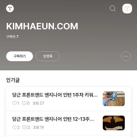
검색하기
티스토리
KIMHAEUN.COM
구독자
7
구독하기
방명록
신고하기 레이어
열기
인기글
당근 프론트엔드 엔지니어 인턴 1주차 키워드
회고
1
0
조회
27
당근 프론트엔드 엔지니어 인턴 12-13주차
마지막 회고 (안녕!)
2
2
조회
19