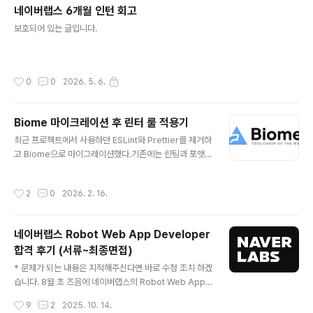
용자는 이를 스크롤 버벅임, 클릭 지연, 입력 랙, 애니메이션 끊김 같은 형태로 체감한
네이버랩스 6개월 인턴 회고
다.브라우저가 일반적으로 목표로 하는 60fps 환경에서는 한 프레임에 사용할 수
글 내용
보호되어 있는 글입니다.
있는 시간은 약 16.6ms뿐이다.이 짧은 시간 안에 JavaScript 실행, 스타일 계산,
레이아웃, 페인트까지 끝나야 ..
작성시간
0
0
2026. 5. 6.
Biome 마이크레이션 후 린터 룰 적용기
글 내용
최근 프로젝트에서 사용하던 ESLint와 Prettier를 제거하
고 Biome으로 마이그레이션했다.기존에는 린팅과 포맷팅
을 위해 11개의 라이브러리를 조합해 사용하고 있었지만,
이를 하나의 도구로 대체하면서 설정과 의존성을 단순화했
작성시간
2
0
2026. 2. 16.
다.이 글에서는 마이그레이션 이후 실제 코드에 린터 룰을
적용하며 구조를 개선했던 사례들을 정리했다.공개 가능한
형태로 정리하기 위해, 회사의 비즈니스 로직이 드러날 수
네이버랩스 Robot Web App Developer
있는 변수와 도메인 용어는 모두 일반화했다.1. useExhau
합격 후기 (서류~최종면접)
stiveDependencies (warn)의도React Hook의 의존
글 내용
성 배열 누락/과잉을 감지하여 stale closure 버그를 방
* 문제가 되는 내용은 지적해주신다면 바로 수정 조치 하겠
지한다.케이스 A: 누락된 의존성 추가문제 코드const get
습니다. 8월 초 즈음에 네이버랩스의 Robot Web App
ItemId = (item) => item[idKe..
Developer 인턴에 지원했다. 후술하겠지만, 코딩테스트
작성시간
9
2
2025. 10. 14.
부터, 다수의 면접 절차가 있어 꽤나 오랜 프로세스를 거쳐