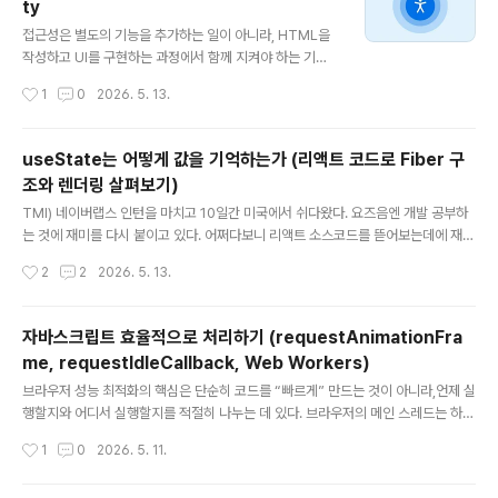
ty
수 있다. 공격자는..
글 내용
접근성은 별도의 기능을 추가하는 일이 아니라, HTML을
작성하고 UI를 구현하는 과정에서 함께 지켜야 하는 기본
조건에 가깝다.개발자 입장에선 조금 번거롭고 실제 인터
작성시간
1
0
2026. 5. 13.
페이스의 겉면만 볼 땐 달라보이는게 없을 수 있어도, 누군
가의 사용성을 크게 바꾼다. 인턴으로 일할 때도 접근성 요
소들이 잘 지켜지지 않던 기존 코드를 발견을 종종했어서
useState는 어떻게 값을 기억하는가 (리액트 코드로 Fiber 구
이슈를 올려 한번 쭉 검토를 해보기도 했는데, 사실 아래 내
조와 렌더링 살펴보기)
용을 정리하면서 생각지도 못한 부분 (예를 들면 버튼만 탐
글 내용
색해야할 경우를 대비하여 삭제가 아닌 프로젝트 삭제로
TMI) 네이버랩스 인턴을 마치고 10일간 미국에서 쉬다왔다. 요즈음엔 개발 공부하
라벨을 설정해야한다는 점)도 고려대상이라는 점을 새롭게
는 것에 재미를 다시 붙이고 있다. 어쩌다보니 리액트 소스코드를 뜯어보는데에 재미
배웠다. 이 글에서는 MDN의 「HTML: 접근성의 좋은 기
를 붙여서, 동시에 이것저것 찾아보다보니 정보의 레이어가 쌓이는 장점도 있지만 그
작성시간
2
2
2026. 5. 13.
반」 문서를 바탕으로, 웹 개발 중 최소한으로 점검하면 좋은
만큼 더 헷깔리는 것들이 생기는 것 같기도 하다. (특히 다양한 자료에서 용어를 혼용
접근성 항목들을 정리해보려고..
하는 경우가 많다..) 정보의 홍수와 AI로 인한 FOMO 속에서 혼란스러운 개발자 생
태계 안에서 다음 스텝을 준비하는 입장에서, 리액트 소스코드를 뜯어본 경험은 안티
자바스크립트 효율적으로 처리하기 (requestAnimationFra
프래질하다고 볼 수 있지 않을까 ..? 라는 생각이다. FiberReact는 컴포넌트 하나마
me , requestIdleCallback, Web Workers)
다 Fiber 객체를 만든다. state는 React 내부의 Fiber 객체에 저장되는데, state
글 내용
와 관련된 필드만 보면Fib..
브라우저 성능 최적화의 핵심은 단순히 코드를 “빠르게” 만드는 것이 아니라,언제 실
행할지와 어디서 실행할지를 적절히 나누는 데 있다. 브라우저의 메인 스레드는 하나
다. 개발자가 작성한 JavaScript 실행뿐 아니라 이벤트 처리, 스타일 계산, 레이아
작성시간
1
0
2026. 5. 11.
웃, 페인트, 컴포지팅까지 대부분의 주요 작업이 같은 스레드에서 처리된다.따라서 J
avaScript가 메인 스레드를 오래 점유하면 브라우저는 화면을 갱신하지 못한다. 사