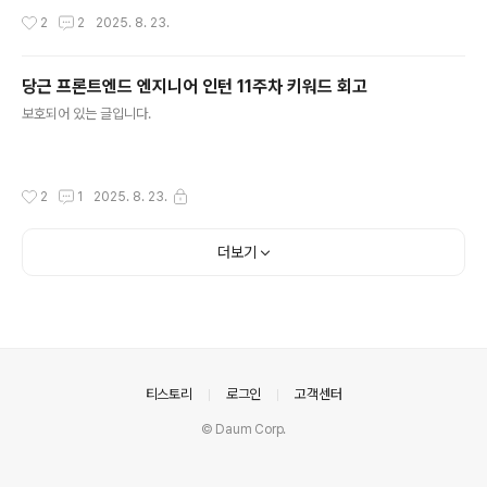
일하려 했건만,, 의도치않게 나오기 직전에 일이 많이 몰리
작성시간
2
2
2025. 8. 23.
는 바람에 야근을 매일하게 되었다. 일 원 없이 하고 간다!!!
12, 13주차는 매일까진 회고를 하지도 못했다. (너무 피곤
해서 집가면 잠만 잠..), 마무리인만큼 오늘은 키워드 회고
당근 프론트엔드 엔지니어 인턴 11주차 키워드 회고
가 아니라 짧은 글과 사진을 놓고 가려한다. 와중에 추억용
글 내용
보호되어 있는 글입니다.
사진도 몇장 남겨둬서, 평소 한두장 올릴 게 있던 반면 올릴
사진들이 좀 있다. 마지막 날, 세어보니 3개월동안 개인 피
쳐 배포만 40건을 했다. 이중 1/3은 마지막 2주동안 한 것
같다. 내게 주어지는 테스크를 돌아보니 나는 운이 좋았고,
작성시간
2
1
2025. 8. 23.
앞으로 개발자로 성장하기에 좋은 토대가 되는 인..
더보기
의안내
티스토리
로그인
고객센터
© Daum Corp.