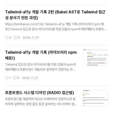
인사이트를 정리하고 가면 좋을 것 같아서 글을 적게 되었
다. 라이브러리를 처음 만들며 찾은 다른 점들웹앱은 내가
Tailwind-a11y 개발 기록 2편 (Babel AST로 Tailwind 접근
부르는 코드를 내가 실행하는 구조라 자유롭다. 반면 라이
성 분석기 만든 과정)
브러리는 내가 모르는 남의 코드가, 내가 모르는 타이밍에,
글 내용
내가 정해둔 규칙대로 내 코드를 불러 쓰는 구조다. 이 차이
https://kimhaeun.com/136 Tailwind-a11y 개발 기록 (라이브러리 npm 배
는 알고 있었지만 실제로 개발을 해보니 또 새로운 인사이
포!)Tailwind 접근성 검사 라이브러리를 처음 만들어 npm에 배포해봤다.프론트엔
트가 많았던 것 같다. 모르는게 많았던 만큼 클로드랑 토론
드 개발자로 일하면서 언젠가는 작은 오픈소스 라이브러리 하나쯤은 직접 만들어 보
작성시간
0
0
2026. 7. 27.
도 많이 하고 다른 오픈소스나 ESlint, Prettier 들 구..
고 싶다는 생각을 계속 하고 있었다kimhaeun.com1편에서는 tailwind-a11y를 만
든 계기나 전반적인 내용을 적었다면 이 글은 기술적인 부분을 기록하는 것이 주가
될 예정이다. JSX를 파싱하는 부분, Tailwind 클래스를 CSS 값으로 변환하는 로
Tailwind-a11y 개발 기록 (라이브러리 npm
직, 그리고 같은 패턴으로 두 번 발생한 미탐 버그의 원인을 코드와 함께 정리했다.분
배포!)
석 구조tailwind-a11y의 분석 과정은 세 단계로 나뉜다.파싱: Babel로 JSX 소스
글 내용
코..
Tailwind 접근성 검사 라이브러리를 처음 만들어 npm에
배포해봤다.프론트엔드 개발자로 일하면서 언젠가는 작은
오픈소스 라이브러리 하나쯤은 직접 만들어 보고 싶다는
작성시간
1
0
2026. 7. 27.
생각을 계속 하고 있었다.처음에는 Tailwind 관련 라이브
러리를 만들어볼까 생각했다. 하지만 이미 Tailwind 생태
계는 너무 성숙했고, 비슷한 라이브러리를 하나 더 만드는
프론트엔드 시스템 디자인 (RADIO 접근법)
건 큰 의미가 없다고 느꼈다.그래서 새로운 걸 만들기보다,
글 내용
프론트엔드를 개발하며 대규모 트래픽에서 안정적으로 동
기존 도구들이 잘 해결하지 못하는 문제를 찾아서 해결해
작하게 설계하는 방법 같은 질문 앞에서는 어디서부터 생
보는 방향으로 바꾸었다. 그렇게 시작해서 이번에 처음으
각을 시작해야 할지 명확한 정리가 필요하다고 느껴왔다.
로 두 개의 npm 패키지를 배포했다.tailwind-a11y : Tail