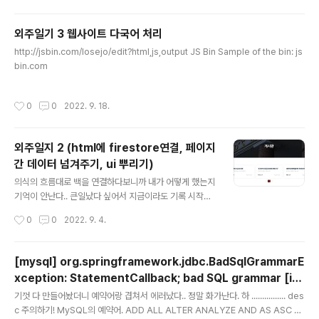
공부했던 "정적인 웹 호스팅"을 포스팅하려 합니다. velo
g.io 전체적인 과정은 위의 글을 보고 따라했고 아래는 내
외주일기 3 웹사이트 다국어 처리
가 하면서 기억해둘만한 거 몇개만 적어둔다!
글 내용
http://jsbin.com/losejo/edit?html,js,output JS Bin Sample of the bin: js
bin.com
작성시간
0
0
2022. 9. 18.
외주일지 2 (html에 firestore연결, 페이지
간 데이터 넘겨주기, ui 뿌리기)
글 내용
의식의 흐름대로 백을 연결하다보니까 내가 어떻게 했는지
기억이 안난다.. 큰일났다 싶어서 지금이라도 기록 시작하
기 https://codingapple.com/unit/firebase-install
작성시간
0
0
2022. 9. 4.
ation-with-npm/ Firebase 설치 방법 몇가지 정리 (쌩
HTML사용시 & 리액트사용시) - 코딩애플 온라인 강좌
0:48 개발환경셋팅과 설치할거 있음 4:22 작업폴더만들
[mysql] org.springframework.jdbc.BadSqlGrammarE
고 Firebase 프로젝트 만드는 법 9:55 html 파일에 Fire
xception: StatementCallback; bad SQL grammar [in
base SDK 설치해야 Firebase 문법 사용가능 (참고) M
글 내용
sert into ~]; nested exception is java.sql.SQLSyntax
onterey 버전 os 쓰는 맥북은 firebase serve --port
기껏 다 만들어놨더니 예약어랑 겹쳐서 에러났다.. 정말 화가난다. 하 ................ des
ErrorException: You have an error in your SQL synta
=90 codingapple.com 우선 초기 설정은 이거 보고 했
c 주의하기! MySQL의 예약어. ADD ALL ALTER ANALYZE AND AS ASC A