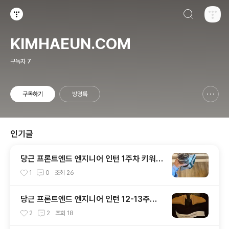
검색하기
티스토리
KIMHAEUN.COM
구독자
7
구독하기
방명록
신고하기 레이어
열기
인기글
당근 프론트엔드 엔지니어 인턴 1주차 키워드
회고
1
0
조회
26
당근 프론트엔드 엔지니어 인턴 12-13주차
마지막 회고 (안녕!)
2
2
조회
18