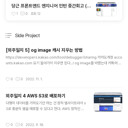
당근 프론트엔드 엔지니어 인턴 중간회고 (~
7주차)
1
0
조회
12
Side Project
분류 전체보기
주요 글 목록
[외주일지 5] og image 캐시 지우는 방법
글 내용
https://developers.kakao.com/tool/debugger/sharing 카카오계정 acco
unts.kakao.com 요기 들어가서 지우면 된다...! og image를 바꿨는데 카톡에 보
내도 바뀐거 확인 안될 때 ,, 에휴 이 지긋지긋한 외주 끗 ^^ ..
작성시간
0
0
2022. 11. 1.
외주일지 4 AWS S3로 배포하기
글 내용
다행히 데이터를 가져오기만 하는 건 정적 웹사이트라서 s
3로 충분히 웹을 배포할 수 있다고 한다. AWS 정적인 웹
호스팅하기 (S3 이용) 2020 AWS 에서 가장 핫한 서비스
는 S3라고 합니다. 제 경험상 AWS를 입문하기 가장 쉬운
작성시간
0
0
2022. 9. 18.
서비스는 S3라고 생각됩니다 :-) 이번에는 제가 제일 처음