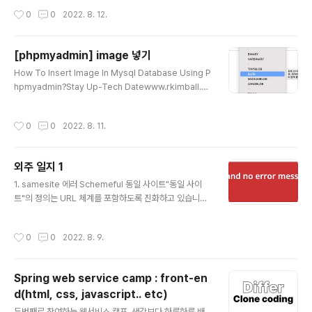
다. blog.html (글 목록이 보이는 페이지) ..
SENSITIVE BEFORE BETWEEN BIGINT BINARY BLOB BOTH BY CALL C
x; check the manual that corresponds to your MyS
작성시간
0
0
2022. 8. 12.
ASCADE CASE CHANGE CHAR CHARACTER CHECK COLLATE COLU
QL server
MN CONDITION CONSTRAINT CONTINUE CONVERT CREATE CROSS
CURRENT_DATE CURRENT_TIME CURRENT_TIMESTAMP CURRENT_U
[phpmyadmin] image 넣기
SER CURSOR DATABASE DATABASES DAY_HOUR DAY_MICROSECO
글 내용
How To Insert Image In Mysql Database Using P
ND DAY_MINUTE DA..
hpmyadmin?Stay Up-Tech Datewww.rkimball.c
om
작성시간
0
0
2022. 8. 11.
외주 일지 1
글 내용
1. samesite 에러 Schemeful 동일 사이트"동일 사이
트"의 정의는 URL 체계를 포함하도록 진화하고 있습니다.
따라서 사이트의 HTTP와 HTTPS 버전 간의 링크는 이
제 크로스 사이트 요청으로 계산됩니다. 가능한 한 문제를
작성시간
0
0
2022. 8. 9.
방지하기 위해 기web.dev 우선 크롬으로 띄울 때 나타나
는 에러에 대해 공부를 좀 해봤는데 2021년부터 samesi
te에 대한 default설정이 바뀌어 나타난다고 한다. 2. vs
Spring web service camp : front-en
code의 liveserver에서는 php가 작동하지 않는다. 이
d(html, css, javascript.. etc)
런 기본적인거 까먹고 내 코드문제인 줄 알고 삽질 오지게
글 내용
했다. 그래서 php 잘 돌아가나 확인하기 위해 닷홈을 켰다.
두번째로 참여하는 웹서비스 캠프. 생각보다 하루하루 배