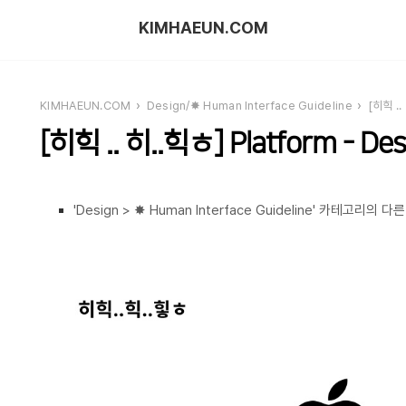
KIMHAEUN.COM
KIMHAEUN.COM
Design/✸ Human Interface Guideline
[히힉 ..
[히힉 .. 히..힉ㅎ] Platform - Des
'Design > ✸ Human Interface Guideline' 카테고리의 다