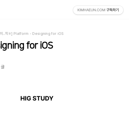
KIMHAEUN.COM
구독하기
 히..힉ㅎ] Platform - Designing for iOS
igning for iOS
른 글